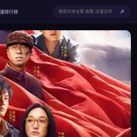
🔎
漫排行榜