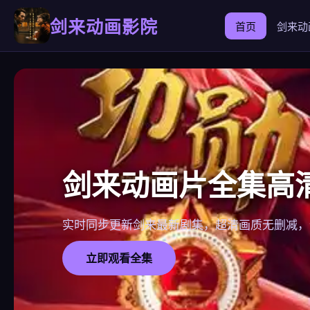
剑来动画影院
首页
剑来动
剑来动画片全集高
实时同步更新剑来最新剧集，超清画质无删减，
立即观看全集