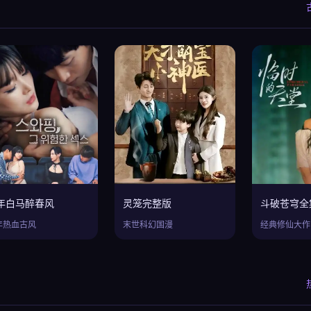
年白马醉春风
灵笼完整版
斗破苍穹全
年热血古风
末世科幻国漫
经典修仙大作