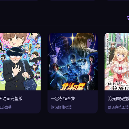
天动画完整版
一念永恒全集
沧元图完整
仙热血番
诙谐修仙动漫
武道竞技国漫