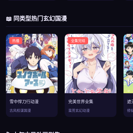
📖 同类型热门玄幻国漫
热播
全集完结
雪中悍刀行动漫
完美世界全集
遮
古风权谋国漫
蛮荒玄幻动漫
修