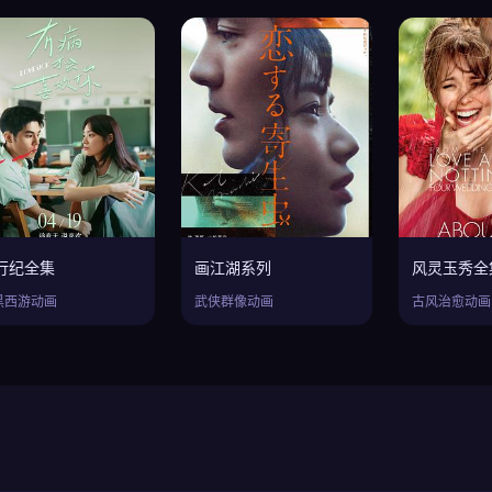
行纪全集
画江湖系列
风灵玉秀全
黑西游动画
武侠群像动画
古风治愈动画